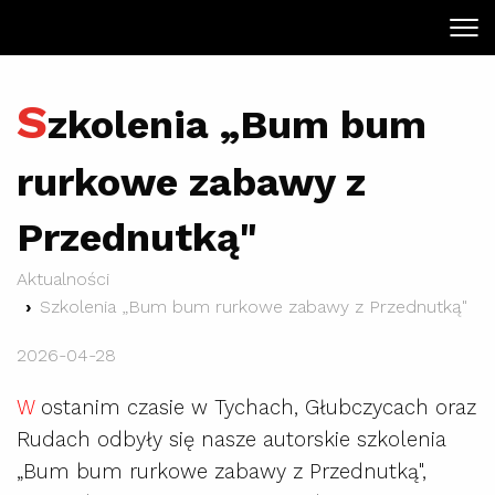
S
zkolenia „Bum bum
rurkowe zabawy z
Przednutką"
Aktualności
Szkolenia „Bum bum rurkowe zabawy z Przednutką"
2026-04-28
W
ostanim czasie w Tychach, Głubczycach oraz
Rudach odbyły się nasze autorskie szkolenia
„Bum bum rurkowe zabawy z Przednutką",