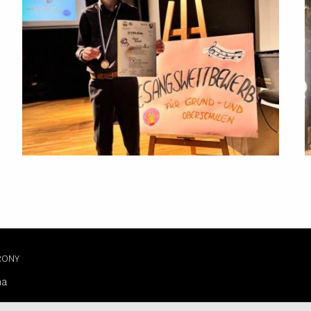
RONY
na