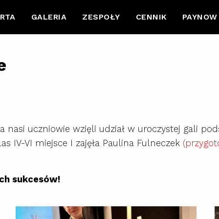
RTA
GALERIA
ZESPOŁY
CENNIK
PAYNOW
e
da nasi uczniowie wzięli udział w uroczystej gali 
las IV-VI miejsce I zajęła Paulina Fulneczek
(przygo
ych sukcesów!