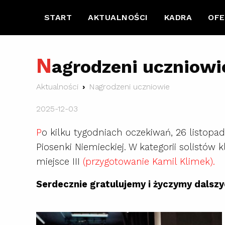
START
AKTUALNOŚCI
KADRA
OFE
N
agrodzeni uczniowi
Aktualności
Nagrodzeni uczniowie
2025-12-03
P
o kilku tygodniach oczekiwań, 26 listopa
Piosenki Niemieckiej. W kategorii solistów k
miejsce III
(przygotowanie Kamil Klimek).
Serdecznie gratulujemy i życzymy dalsz