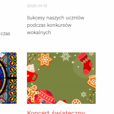
2025-01-10
Sukcesy naszych uczniów
podczas konkursów
wokalnych
dczas
Koncert świąteczny