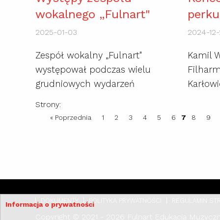
wokalnego „Fulnart"
perku
2025-01-03
2024-12-
Zespół wokalny „Fulnart"
Kamil W
występował podczas wielu
Filharm
grudniowych wydarzeń
Karłowi
Strony:
« Poprzednia
1
2
3
4
5
6
7
8
9
DOKUMENTY
POLITYKA PRYWATNOŚCI
REGULAMIN ST
Informacja o prywatności
Copyright © 2021 - 2026 Fulnart Edukacja Muzycz