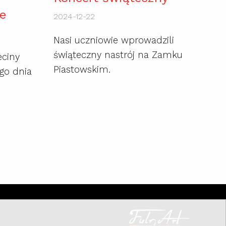
e
2024-12-22
Nasi uczniowie wprowadzili
świąteczny nastrój na Zamku
eciny
Piastowskim.
go dnia