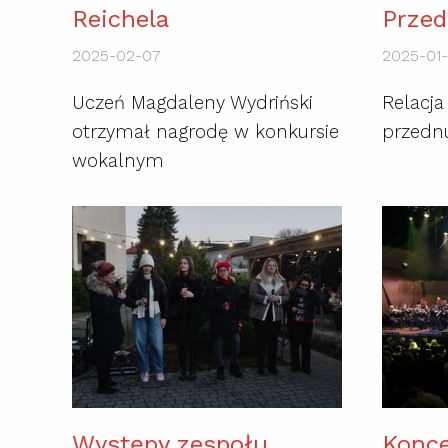
Reichela
Przed
2025-02-07
2025-01
Uczeń Magdaleny Wydriński
Relacja
otrzymał nagrodę w konkursie
przedn
wokalnym
Występy zespołu
Konce