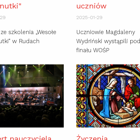
nutki"
uczniów
-29
2025-01-29
 ze szkolenia „Wesołe
Uczniowie Magdaleny
utki" w Rudach
Wydriński wystąpili po
finału WOŚP
rt nauczyciela
Życzenia