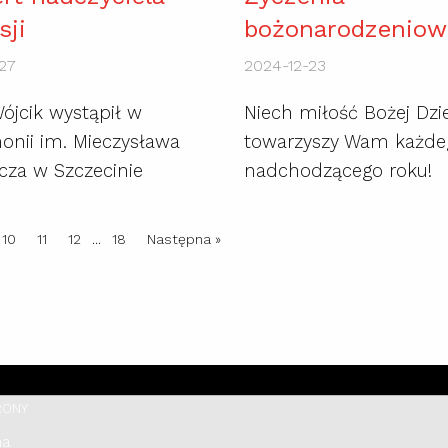
sji
bożonarodzeniow
27
2024-12-23
ójcik wystąpił w
Niech miłość Bożej Dzi
onii im. Mieczysława
towarzyszy Wam każde
cza w Szczecinie
nadchodzącego roku!
10
11
12
...
18
Następna »
RONY
na