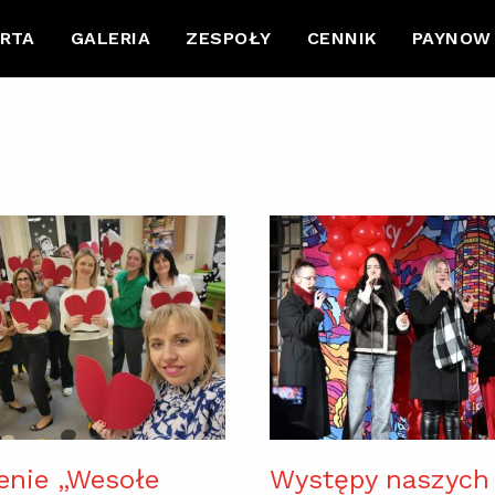
RTA
GALERIA
ZESPOŁY
CENNIK
PAYNOW
enie „Wesołe
Występy naszych